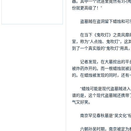
器。其中一个坑道里竟然有3只
份就更高级了！”
盗墓贼在盗洞留下蜡烛和可
在当下《鬼吹灯》之类风靡的
室，称为“人点烛、鬼吹灯”，
到了一个真实版的“鬼吹灯”用
记者发现，在大墓挖出的平台
被炸药炸开的。而一根蜡烛就被
的。在蜡烛被发现的同时，还有
“蜡烛可能是现代盗墓贼进入盗
谱的是，这个现代盗墓贼还携带
气又好笑。
南京罕见春秋墓是“吴文化”
六朝孙吴时期，南京被定为都城