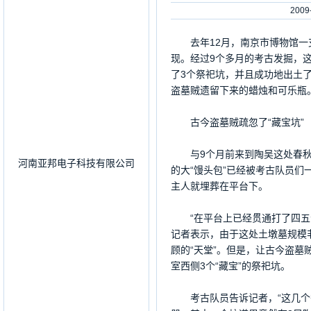
200
去年12月，南京市博物馆一支
现。经过9个多月的考古发掘，
了3个祭祀坑，并且成功地出土
盗墓贼遗留下来的蜡烛和可乐瓶
古今盗墓贼疏忽了“藏宝坑”
与9个月前来到陶吴这处春秋大
河南亚邦电子科技有限公司
的大“馒头包”已经被考古队员
主人就埋葬在平台下。
“在平台上已经贯通打了四五个
记者表示，由于这处土墩墓规模非
顾的“天堂”。但是，让古今盗
室西侧3个“藏宝”的祭祀坑。
考古队员告诉记者，“这几个祭