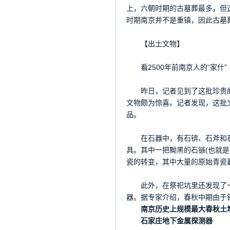
上，六朝时期的古墓葬最多，但
时期南京并不是重镇，因此古墓
【出土文物】
看2500年前南京人的“家什”
昨日，记者见到了这批珍贵的春
文物颇为惊喜。记者发现，这批
品。
在石器中，有石锛、石斧和石
具。其中一把黝黑的石镞(也就
瓷的转变，其中大量的原始青瓷
此外，在祭祀坑里还发现了一
器。据专家介绍，春秋中期由于
南京历史上规模最大春秋土墩
石家庄地下金属探测器