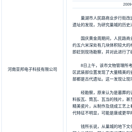
200
巢湖市人民路商业步行街改造
遗址的发现，为研究巢城的历史
国庆黄金周期间，人民路商业
约五六米深处有几块体积较大的
即赶到现场勘察，并对此进行了
8日上午，该市文物管理所考
河南亚邦电子科技有限公司
区武装部位置发现了大量精美的
部都是古代遗址。这一发现让现
经勘察，原来认为是墓葬的该
料扳瓦、筒瓦、瓦当的残片，甚
精美瓷片，从制作及烧成工艺上
代特征不明显，可能是唐或更早
钱所长说，从巢城的地下文化