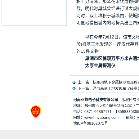
积十分清晰，那么在宋代遗物和
载，明代时巢城曾经进行过大规
河时，取土堆积于城墙内，使城
明显地看出城内的地势高出三四
早在今年7月12日，该市文物
段)桩基工地发现的一座汉代墓
的13件文物。
巢湖市区惊现万平方米古遗
太原金属探测仪
上一篇：
杭州用地下金属探测器现珍
下一篇：
潭邵高速工地发现东汉砖室
河南亚邦电子科技有限公司
版权所有
地址：郑州市西大街166号华庭公寓（二七
电话：0371-66867171 1359883035
网址：www.hnyabang.com 邮箱：
豫ICP备08102071号