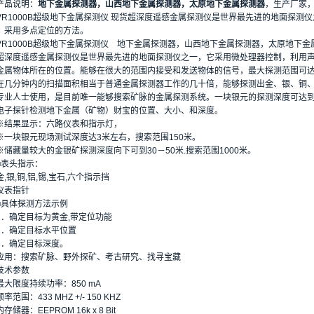
品说明：
地下金属探测器，山西地下金属探测器，太原地下金属探测器
，生产厂家
1000B超级地下金属探测仪 现货超深度遥感金属探测仪是世界最先进的地面探测
，采用多点定位的方法。
1000B超级地下金属探测仪 地下金属探测器，山西地下金属探测器，太原地下金
度遥感金属探测仪是世界最先进的地面探测仪之一，它采用微处理器控制，利用声
金属物体所在的位置。能够在很大的范围内接受和发送物体的信号，最大探测范围可达
在几分钟内的扫描面积相当于普通金属探测器工作的几十倍，能够探测出金、银、铜
专业人士使用，是目前唯一能够搜索矿脉的金属探测系统。一块银元的探测深度可达到
探针检测地下金属（矿物）财宝的位置、大小、和深度。
果显示：六路仪表和指示灯，
块银元现场测试深度达3米左右，搜索范围150米。
藏量较大的金银矿探测深度向下可到30－50米.搜索范围1000米。
表头指示：
银,铜,铝,锡,宝石,六个指示挡
表指针
体探测方法示例
确定目标为黄金,带定位功能
确定目标水平位置
确定目标深度。
：搜索矿脉、野外探矿、考古研究、找寻宝藏
术参数
限度持续功率：850 mA
围：433 MHZ +/- 150 KHZ
器：EEPROM 16k x 8 Bit