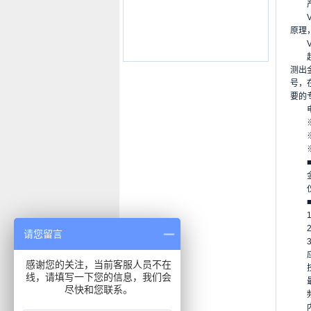
产
VR
原理
VR
超深
测出
号，
要的
电子
※结
※一
※储
■
金,
仪
■具
1．
2．
请您留言
3．
应用
感谢您的关注，当前客服人员不在
技
线，请填写一下您的信息，我们会
最大
尽快和您联系。
频率范
内存储