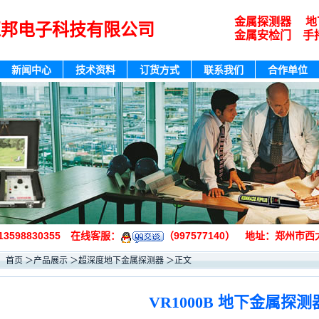
金属探测器 地
亚邦电子科技有限公司
金属安检门 手
新闻中心
技术资料
订货方式
联系我们
合作单位
 13598830355 在线客服：
（997577140） 地址：郑州市西大
：
首页
＞
产品展示
＞
超深度地下金属探测器
＞
正文
VR1000B 地下金属探测