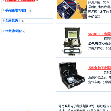
＋
超深度地下金属探测器
(6)
探测深度：30米
最新的对象反射
＋
手持金属探测器
(10)
现埋藏在地下的
探矿仪器
＋
金属探测门
(8)
＋
x射线检测仪
(4)
VR1000B2 金
探测
最先进的超深度
深度大面积，快
探索者 地下金属
探测
液晶屏幕显示，
定位准确、分辨
河南亚邦电子科技有限公司
版权所有